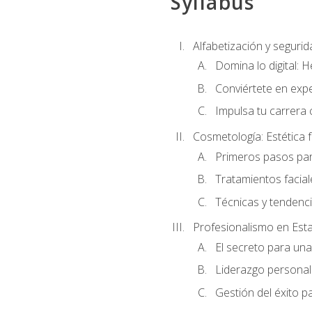
Syllabus
Alfabetización y segurida
Domina lo digital: 
Conviértete en expe
Impulsa tu carrera 
Cosmetología: Estética f
Primeros pasos par
Tratamientos facia
Técnicas y tendenc
Profesionalismo en Est
El secreto para un
Liderazgo personal 
Gestión del éxito p