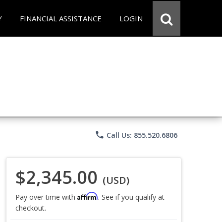
Y
FINANCIAL ASSISTANCE
LOGIN
phone
Call Us: 855.520.6806
$2,345.00
(USD)
Affirm
Pay over time with
. See if you qualify at
checkout.