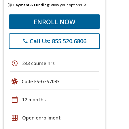
Payment & Funding:
view your options
ENROLL NOW
Call Us: 855.520.6806
phone
schedule
243 course hrs
Code ES-GES7083
calendar_today
12 months
grid_on
Open enrollment