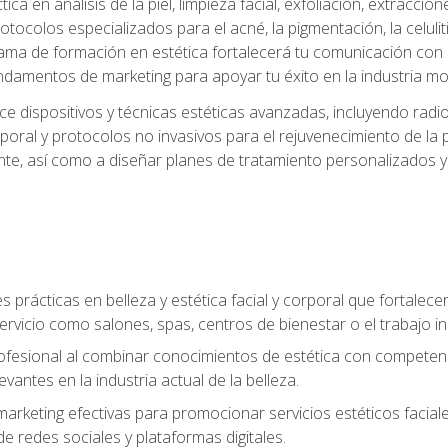
a en análisis de la piel, limpieza facial, exfoliación, extraccion
tocolos especializados para el acné, la pigmentación, la celulit
ma de formación en estética fortalecerá tu comunicación con lo
fundamentos de marketing para apoyar tu éxito en la industria mo
e dispositivos y técnicas estéticas avanzadas, incluyendo radio
oral y protocolos no invasivos para el rejuvenecimiento de la p
iente, así como a diseñar planes de tratamiento personalizados
 prácticas en belleza y estética facial y corporal que fortalecer
ervicio como salones, spas, centros de bienestar o el trabajo i
rofesional al combinar conocimientos de estética con competenci
vantes en la industria actual de la belleza.
arketing efectivas para promocionar servicios estéticos faciale
de redes sociales y plataformas digitales.