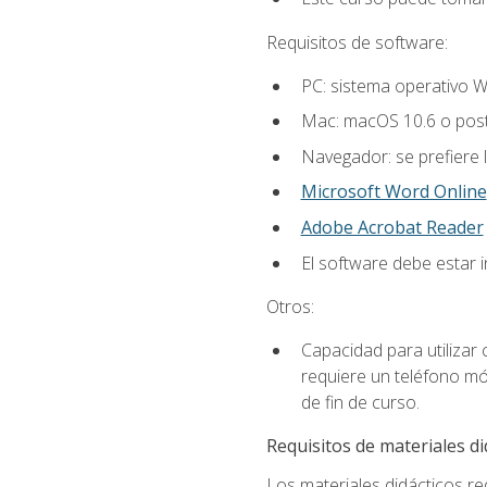
Requisitos de software:
PC: sistema operativo W
Mac: macOS 10.6 o post
Navegador: se prefiere 
Microsoft Word Online
Adobe Acrobat Reader
El software debe estar 
Otros:
Capacidad para utilizar
requiere un teléfono móv
de fin de curso.
Requisitos de materiales di
Los materiales didácticos req