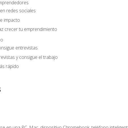
 emprendedores
en redes sociales
e impacto
az crecer tu emprendimiento
eo
onsigue entrevistas
evistas y consigue el trabajo
ás rápido
s
e en una PC, Mac, dispositivo Chromebook, teléfono inteligente