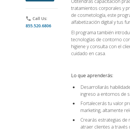
Obtendrás capacitación práctic
tratamientos corporales y pro
de cosmetología, este progra
phone
Call Us:
alfabetización digital y tus 
855.520.6806
El programa también introduc
tecnologías de contorno corp
higiene y consulta con el cl
cuidado en casa.
Lo que aprenderás:
Desarrollarás habilidades
ingreso a entornos de s
Fortalecerás tu valor p
marketing, altamente rele
Crearás estrategias de m
atraer clientes a través 