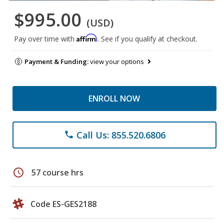
$995.00
(USD)
Affirm
Pay over time with
. See if you qualify at checkout.
Payment & Funding:
view your options
ENROLL NOW
Call Us: 855.520.6806
phone
schedule
57 course hrs
Code ES-GES2188