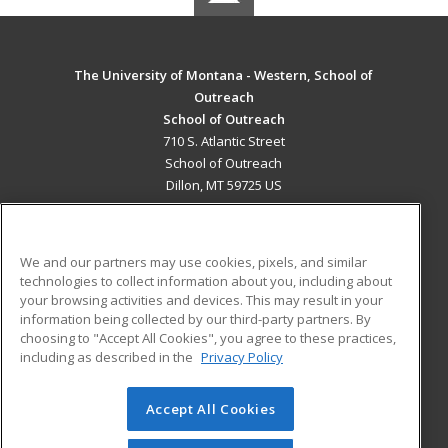
The University of Montana - Western, School of
Outreach
School of Outreach
710 S. Atlantic Street
School of Outreach
Dillon, MT 59725 US
MAIN CONTENT
Career Training
We and our partners may use cookies, pixels, and similar
technologies to collect information about you, including about
ADDITIONAL RESOURCES
your browsing activities and devices. This may result in your
information being collected by our third-party partners. By
Military
Student Blog
choosing to "Accept All Cookies", you agree to these practices,
Financial Assistance
including as described in the
Privacy Policy
Help
Accept All Cookies
© 2026 ed2go, a division of Cengage Learning. All rights
reserved. The material on this site cannot be reproduced or