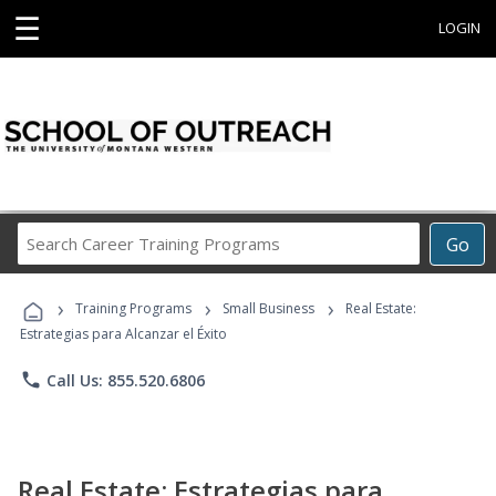
☰
LOGIN
Search
Go
Career
Training
›
›
›
Programs
Training Programs
Small Business
Real Estate:
Estrategias para Alcanzar el Éxito
phone
Call Us: 855.520.6806
Real Estate: Estrategias para