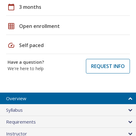
calendar_today
3 months
grid_on
Open enrollment
speed
Self paced
Have a question?
REQUEST INFO
We're here to help
Overview
Syllabus
Requirements
Instructor