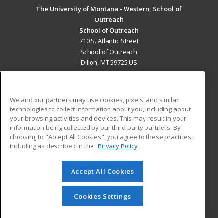
The University of Montana - Western, School of
Outreach
School of Outreach
710 S. Atlantic Street
School of Outreach
Dillon, MT 59725 US
MAIN CONTENT
Career Training
We and our partners may use cookies, pixels, and similar
technologies to collect information about you, including about
ADDITIONAL RESOURCES
your browsing activities and devices. This may result in your
information being collected by our third-party partners. By
Military
Student Blog
choosing to "Accept All Cookies", you agree to these practices,
Financial Assistance
including as described in the
Privacy Policy
Help
Accept All Cookies
© 2026 ed2go, a division of Cengage Learning. All rights
reserved. The material on this site cannot be reproduced or
redistributed unless you have obtained prior written
Cookies Settings
permission from Cengage Learning.
Privacy Policy