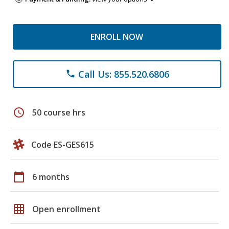
ENROLL NOW
Call Us: 855.520.6806
phone
schedule
50 course hrs
Code ES-GES615
calendar_today
6 months
grid_on
Open enrollment