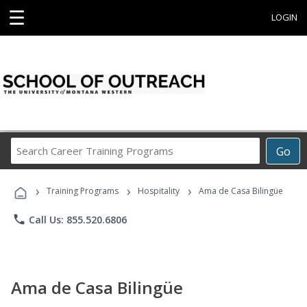
☰
LOGIN
Search
Go
Career
Training
›
›
›
Programs
Training Programs
Hospitality
Ama de Casa Bilingüe
phone
Call Us: 855.520.6806
Ama de Casa Bilingüe