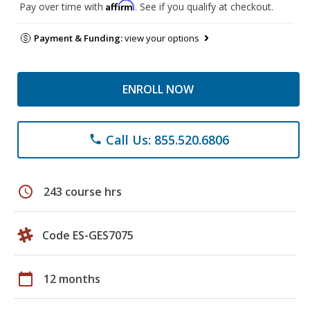
Affirm
Pay over time with
. See if you qualify at checkout.
Payment & Funding:
view your options
ENROLL NOW
Call Us: 855.520.6806
phone
schedule
243 course hrs
Code ES-GES7075
calendar_today
12 months