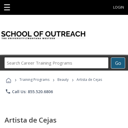
☰
LOGIN
Search
Go
Career
Training
›
›
›
Programs
Training Programs
Beauty
Artista de Cejas
phone
Call Us: 855.520.6806
Artista de Cejas