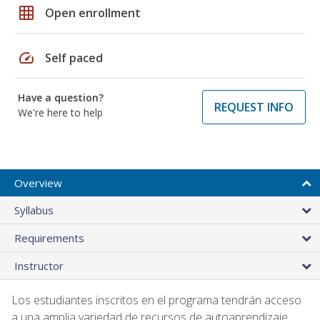
grid_on
Open enrollment
speed
Self paced
Have a question?
REQUEST INFO
We're here to help
Overview
Syllabus
Requirements
Instructor
Los estudiantes inscritos en el programa tendrán acceso
a una amplia variedad de recursos de autoaprendizaje,