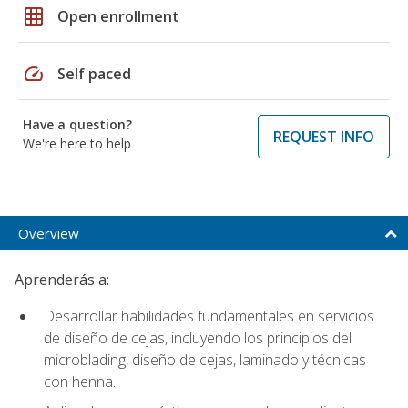
grid_on
Open enrollment
speed
Self paced
Have a question?
REQUEST INFO
We're here to help
Overview
Aprenderás a:
Desarrollar habilidades fundamentales en servicios
de diseño de cejas, incluyendo los principios del
microblading, diseño de cejas, laminado y técnicas
con henna.