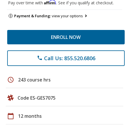
Affirm
Pay over time with
. See if you qualify at checkout.
Payment & Funding:
view your options
ENROLL NOW
Call Us: 855.520.6806
phone
schedule
243 course hrs
Code ES-GES7075
calendar_today
12 months