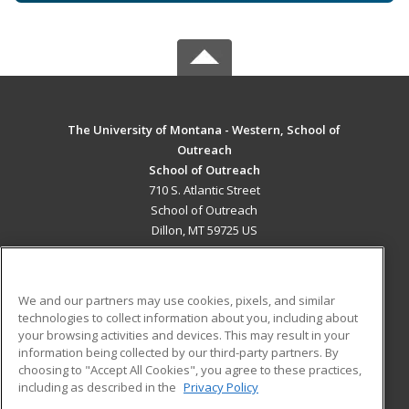
The University of Montana - Western, School of
Outreach
School of Outreach
710 S. Atlantic Street
School of Outreach
Dillon, MT 59725 US
MAIN CONTENT
Career Training
We and our partners may use cookies, pixels, and similar
technologies to collect information about you, including about
ADDITIONAL RESOURCES
your browsing activities and devices. This may result in your
information being collected by our third-party partners. By
Military
Student Blog
choosing to "Accept All Cookies", you agree to these practices,
Financial Assistance
including as described in the
Privacy Policy
Help