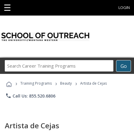
☰
LOGIN
Search
Go
Career
Training
›
›
›
Programs
Training Programs
Beauty
Artista de Cejas
phone
Call Us: 855.520.6806
Artista de Cejas