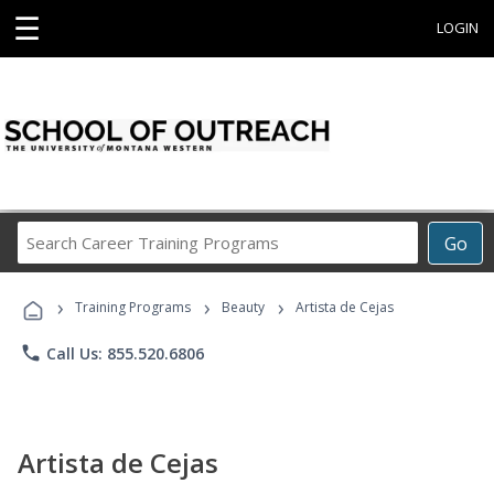
☰
LOGIN
Search
Go
Career
Training
›
›
›
Programs
Training Programs
Beauty
Artista de Cejas
phone
Call Us: 855.520.6806
Artista de Cejas