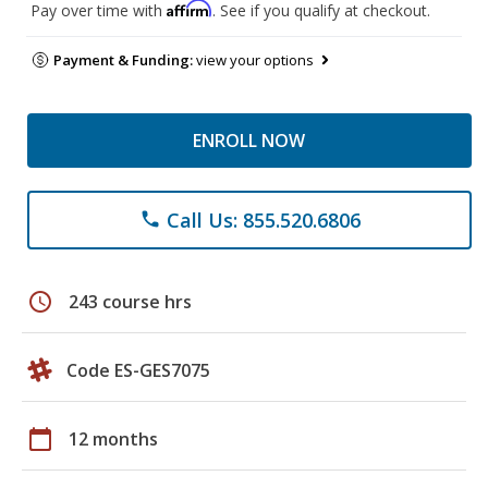
Affirm
Pay over time with
. See if you qualify at checkout.
Payment & Funding:
view your options
ENROLL NOW
Call Us: 855.520.6806
phone
schedule
243 course hrs
Code ES-GES7075
calendar_today
12 months